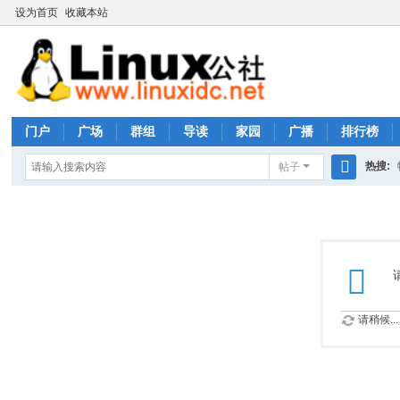
设为首页
收藏本站
门户
广场
群组
导读
家园
广播
排行榜
热搜:
帖子
搜
rhs333
索
请稍候...