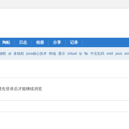
淘帖
日志
相册
分享
记录
物联
qt
多线程
java核心技术
终端
显示
virtual
ip
ftp
中文乱码
ext4
java
ar
Java核心技术
mic
请先登录后才能继续浏览