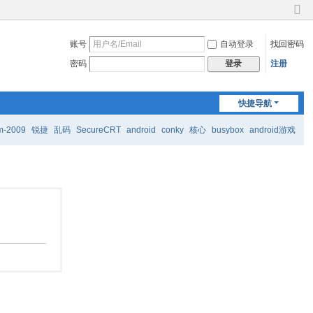
切
换
账号
自动登录
找回密码
到
窄
密码
注册
登录
版
快捷导航
m-2009
锐捷
乱码
SecureCRT
android
conky
核心
busybox
android游戏