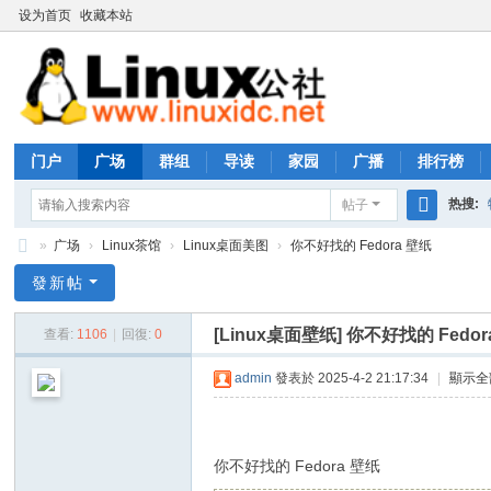
设为首页
收藏本站
门户
广场
群组
导读
家园
广播
排行榜
热搜:
帖子
搜
»
广场
›
Linux茶馆
›
Linux桌面美图
›
你不好找的 Fedora 壁纸
rhs333
索
Li
發新帖
nu
[Linux桌面壁纸]
你不好找的 Fedor
查看:
1106
|
回復:
0
x
公
admin
發表於 2025-4-2 21:17:34
|
顯示全
社
论
你不好找的 Fedora 壁纸
坛