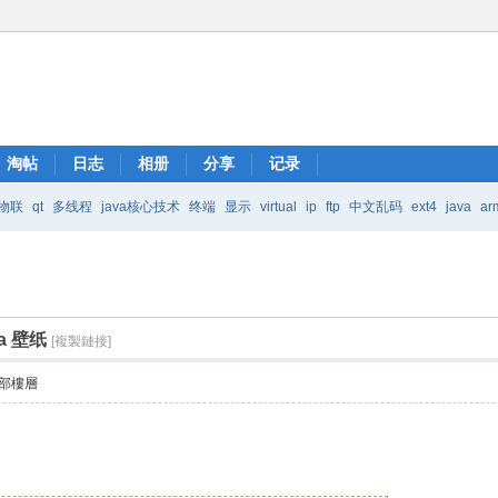
淘帖
日志
相册
分享
记录
物联
qt
多线程
java核心技术
终端
显示
virtual
ip
ftp
中文乱码
ext4
java
ar
Java核心技术
mic
a 壁纸
[複製鏈接]
部樓層