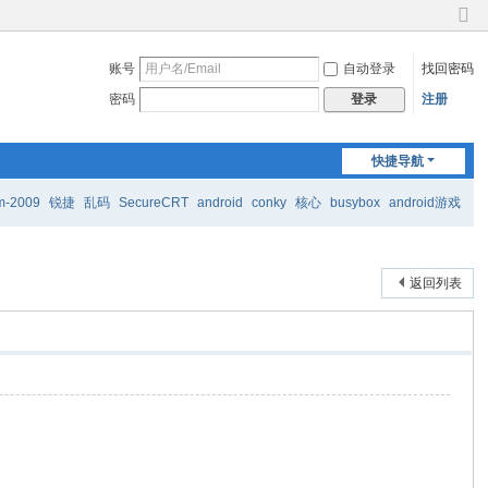
切
换
账号
自动登录
找回密码
到
窄
密码
注册
登录
版
快捷导航
m-2009
锐捷
乱码
SecureCRT
android
conky
核心
busybox
android游戏
返回列表