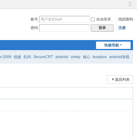
切
换
账号
自动登录
找回密码
到
窄
密码
注册
登录
版
快捷导航
m-2009
锐捷
乱码
SecureCRT
android
conky
核心
busybox
android游戏
返回列表