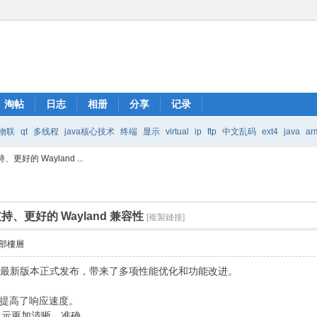
淘帖
日志
相册
分享
记录
物联
qt
多线程
java核心技术
终端
显示
virtual
ip
ftp
中文乱码
ext4
java
ar
好的 Wayland ...
Java核心技术
mic
持、更好的 Wayland 兼容性
[複製鏈接]
部樓層
具包的最新版本正式发布，带来了多项性能优化和功能改进。
提高了响应速度。
显示更加清晰、准确。