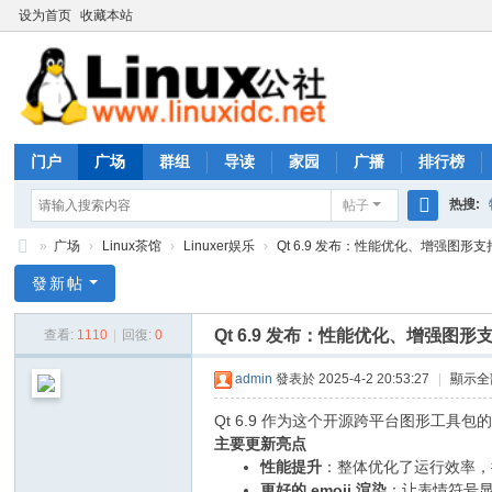
设为首页
收藏本站
门户
广场
群组
导读
家园
广播
排行榜
热搜:
帖子
搜
»
广场
›
Linux茶馆
›
Linuxer娱乐
›
Qt 6.9 发布：性能优化、增强图形支持、更
rhs333
索
Li
發新帖
nu
Qt 6.9 发布：性能优化、增强图形支
查看:
1110
|
回復:
0
x
公
admin
發表於 2025-4-2 20:53:27
|
顯示全
社
Qt 6.9 作为这个开源跨平台图形工
论
主要更新亮点
性能提升
：整体优化了运行效率，
坛
更好的 emoji 渲染
：让表情符号