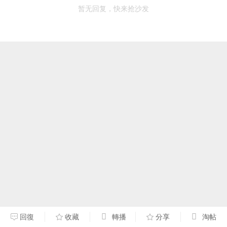
暂无回复，快来抢沙发
回復
收藏
轉播
分享
淘帖