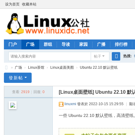
设为首页
收藏本站
门户
广场
群组
导读
家园
广播
排行榜
热搜:
帖子
搜
»
广场
›
Linux茶馆
›
Linux桌面美图
›
Ubuntu 22.10 默认壁纸
rhs333
索
Li
發新帖
nu
[Linux桌面壁纸]
Ubuntu 22.10 
查看:
2919
|
回復:
0
x
公
linuxmi
發表於 2022-10-15 15:29:55
|
顯
社
一些 Ubuntu 22.10 默认壁纸，高清壁纸
论
坛