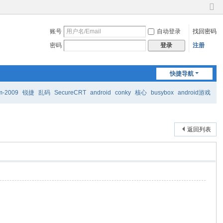
切
换
账号
自动登录
找回密码
到
窄
密码
注册
登录
版
快捷导航
m-2009
锐捷
乱码
SecureCRT
android
conky
核心
busybox
android游戏
返回列表