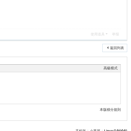
使用道具
举报
返回列表
高級模式
本版積分規則
手机版
|
小黑屋
|
Linux公社论坛