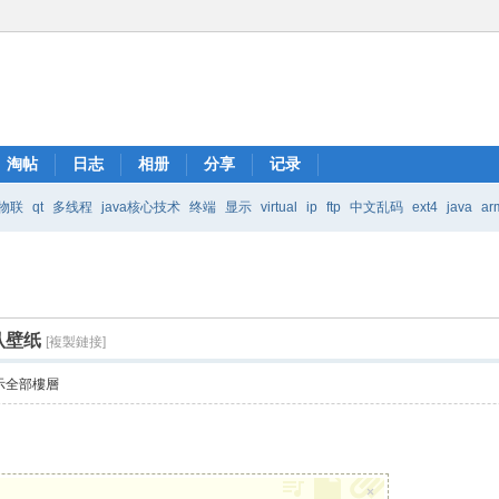
淘帖
日志
相册
分享
记录
物联
qt
多线程
java核心技术
终端
显示
virtual
ip
ftp
中文乱码
ext4
java
ar
Java核心技术
mic
默认壁纸
[複製鏈接]
示全部樓層
。
×