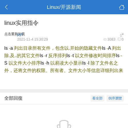
Linux/开源新闻
linux实用指令
点击重新加载
pyf
#
1
2021-11-4 15:30:29
3083
0
ls
-
a
列出目录所有文件，包含以.开始的隐藏文件
ls
-
A
列出
除.及..的其它文件
ls
-
r
反序排列
ls
-
t
以文件修改时间排序
ls
-
S
以文件大小排序
ls
-
h
以易读大小显示
ls
-
l
除了文件名之
外，还将文件的权限、所有者、文件大小等信息详细列出来
全部回復
看全部
倒序瀏覽