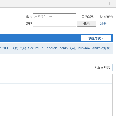
切
换
账号
自动登录
找回密码
到
窄
密码
注册
登录
版
快捷导航
m-2009
锐捷
乱码
SecureCRT
android
conky
核心
busybox
android游戏
返回列表