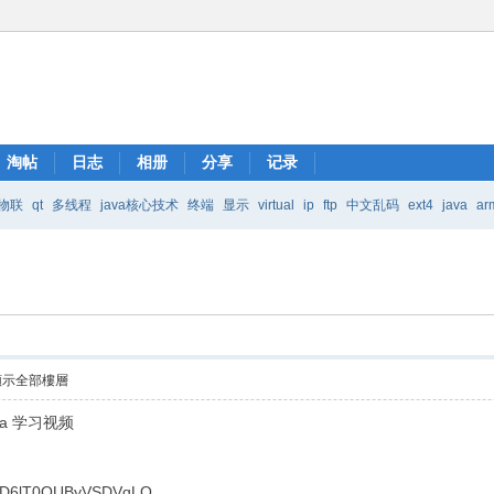
淘帖
日志
相册
分享
记录
物联
qt
多线程
java核心技术
终端
显示
virtual
ip
ftp
中文乱码
ext4
java
ar
Java核心技术
mic
顯示全部樓層
va 学习视频
O3D6lT0OUByVSDVqLQ