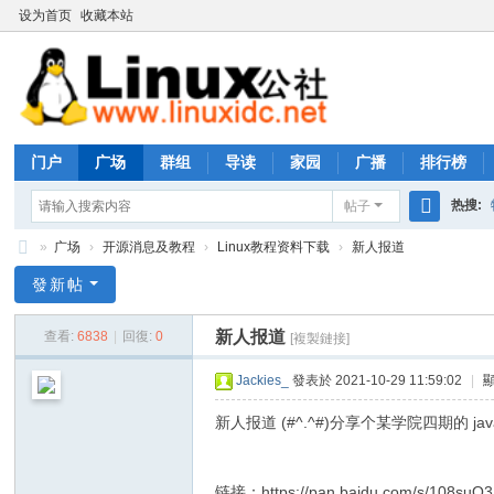
设为首页
收藏本站
门户
广场
群组
导读
家园
广播
排行榜
热搜:
帖子
搜
»
广场
›
开源消息及教程
›
Linux教程资料下载
›
新人报道
rhs333
索
Li
發新帖
nu
新人报道
查看:
6838
|
回復:
0
[複製鏈接]
x
公
Jackies_
發表於 2021-10-29 11:59:02
|
社
新人报道 (#^.^#)分享个某学院四期的 ja
论
坛
链接：https://pan.baidu.com/s/108su