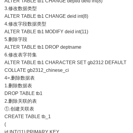
ALTER TABLE tb1 CHANGE deptid deid int(8)
3.修改数据类型
ALTER TABLE tb1 CHANGE deid int(8)
4.修改字段数据类型
ALTER TABLE tb1 MODIFY deid int(11)
5.删除字段
ALTER TABLE tb1 DROP deptname
6.修改表字符集
ALTER TABLE tb1 CHARACTER SET gb2312 DEFAULT
COLLATE gb2312_chinese_ci
4>.删除数据表
1.删除数据表
DROP TABLE tb1
2.删除关联的表
①.创建关联表
CREATE TABLE tb_1
(
id INT(11) PRIMARY KEY,