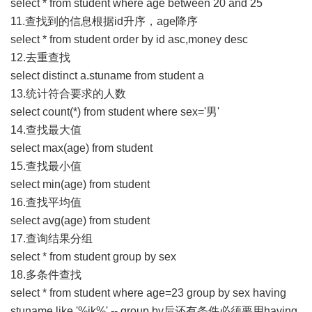
select * from student where age between 20 and 25
11.查找到的信息根据id升序，age降序
select * from student order by id asc,money desc
12.去重查找
select distinct a.stuname from student a
13.统计符合要求的人数
select count(*) from student where sex='男'
14.查找最大值
select max(age) from student
15.查找最小值
select min(age) from student
16.查找平均值
select avg(age) from student
17.查询结果分组
select * from student group by sex
18.多条件查找
select * from student where age=23 group by sex having
stuname like '%jk%' -- group by后还有条件必须要用having