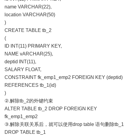
name VARCHAR(22),
location VARCHAR(50)
)
CREATE TABLE tb_2
(
ID INT(11) PRIMARY KEY,
NAME vARCHAR(25),
deptid INT(11),
SALARY FLOAT,
CONSTRAINT fk_emp1_emp2 FOREIGN KEY (deptid)
REFERENCES tb_1(id)
)
②.解除tb_2的外键约束
ALTER TABLE tb_2 DROP FOREIGN KEY
fk_emp1_emp2
③.解除关联关系后，就可以使用drop table 语句删除tb_1
DROP TABLE tb_1