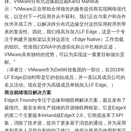
择。VMware分布式边缘副总裁Kaniz Mahdi表
示：“VMware正在帮助全球领先的服务提供商实现网络现代
化，以交付下一代应用并从中获利。我们正在与客户和合作
伙伴并肩工作，以解决跨分布式边缘交付这些应用程序所带
来的复杂性。因此，我们很高兴加入LF Edge，这是一个专
注于构建开放框架以支持边原生（Edge Native）工作负载
的组织。凭借我们DNA中的虚拟化和云中扎根的足迹，
VMware具有独特的优势，可以为实现这一重要目标做出贡
献。”
（译者注：VMware作为Dell科技集团的一部分，在2018年
LF Edge启动时即是它的创始成员，并一直以其成员公司的
名义活动。现在是作为高级成员单独加入LF Edge。）
商业就绪项目解决方案
EdgeX Foundry专注于边缘和物联网解决方案，最近发布了
最现代、最安全和生产就绪的开源物联网框架。它是EdgeX
的第二个主要版本Ireland或EdgeX 2.0，它彻底改革了API
集，消除了技术债，提供了更多基于消息的通信，并为采用
者和开发人员简化和保护了接口，使平台更易于使用和更可