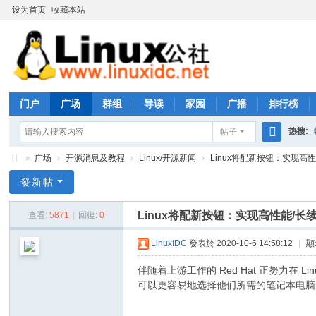
设为首页
收藏本站
门户
广场
群组
导读
家园
广播
排行榜
热搜:
帖子
搜
»
广场
›
开源消息及教程
›
Linux/开源新闻
›
Linux将配新按钮：实现高性
rhs333
索
Li
發新帖
nu
Linux将配新按钮：实现高性能/
查看:
5871
|
回復:
0
x
公
LinuxIDC
發表於 2020-10-6 14:58:12
|
顯
社
伴随着上游工作的 Red Hat 正努力在
论
可以更容易地选择他们所需的笔记本电脑
坛