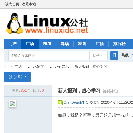
设为首页
收藏本站
门户
广场
群组
导读
家园
广播
排行榜
热搜:
帖子
搜
»
广场
›
Linux茶馆
›
Linuxer娱乐
›
新人报到，虚心学习
rhs333
索
Li
發新帖
nu
新人报到，虚心学习
查看:
3517
|
回復:
0
[複製鏈接]
x
公
CraftDeadMRC
發表於 2020-4-24 11:29:0
社
如题，我是个新手，最开始是想学kali的
论
坛