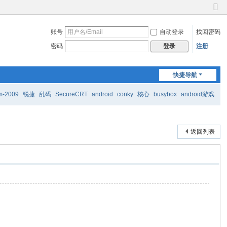
切
换
账号
自动登录
找回密码
到
窄
密码
注册
登录
版
快捷导航
m-2009
锐捷
乱码
SecureCRT
android
conky
核心
busybox
android游戏
返回列表