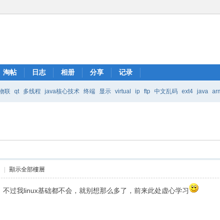
淘帖
日志
相册
分享
记录
物联
qt
多线程
java核心技术
终端
显示
virtual
ip
ftp
中文乱码
ext4
java
ar
Java核心技术
mic
2
|
顯示全部樓層
，不过我linux基础都不会，就别想那么多了，前来此处虚心学习