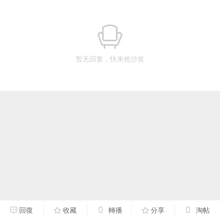
暂无回复，快来抢沙发
回復
收藏
轉播
分享
淘帖