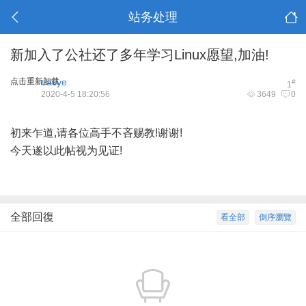
站务处理
新加入了公社还了多年学习Linux愿望,加油!
点击重新加载
easye
#
1
2020-4-5 18:20:56
3649
0
初来乍道,请各位高手不吝赐教!谢谢!
今天遂以此帖视为见证!
全部回復
看全部
倒序瀏覽