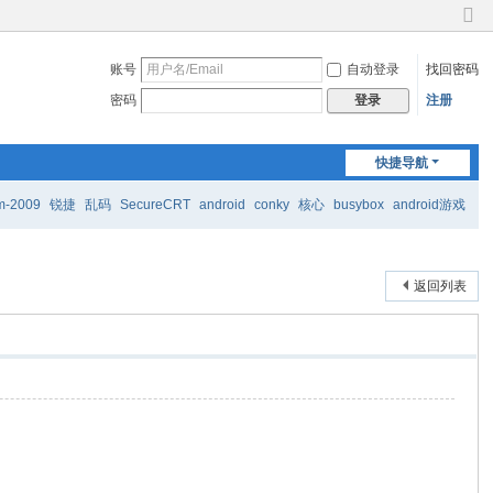
切
换
账号
自动登录
找回密码
到
窄
密码
注册
登录
版
快捷导航
m-2009
锐捷
乱码
SecureCRT
android
conky
核心
busybox
android游戏
返回列表