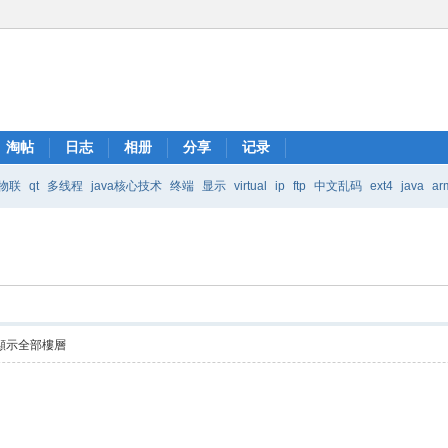
淘帖
日志
相册
分享
记录
物联
qt
多线程
java核心技术
终端
显示
virtual
ip
ftp
中文乱码
ext4
java
ar
Java核心技术
mic
顯示全部樓層