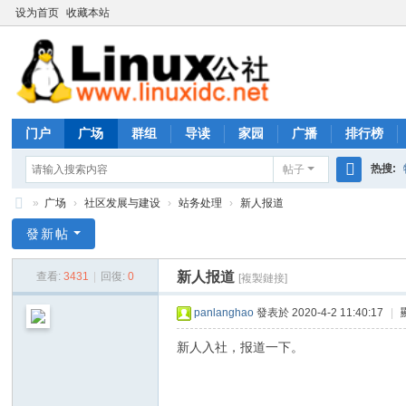
设为首页
收藏本站
门户
广场
群组
导读
家园
广播
排行榜
热搜:
帖子
搜
»
广场
›
社区发展与建设
›
站务处理
›
新人报道
rhs333
索
Li
發新帖
nu
新人报道
查看:
3431
|
回復:
0
[複製鏈接]
x
公
panlanghao
發表於 2020-4-2 11:40:17
|
社
新人入社，报道一下。
论
坛