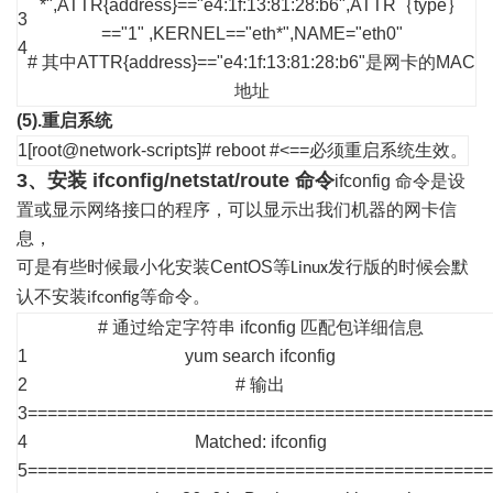
*",ATTR{address}=="e4:1f:13:81:28:b6",ATTR｛type｝
3
=="1"
,KERNEL=="eth*",NAME="eth0"
4
# 其中ATTR{address}=="e4:1f:13:81:28:b6"是网卡的MAC
地址
(5).
重启系统
1
[root@network-scripts]# reboot #<==必须重启系统生效。
3、安装 ifconfig/netstat/route 命令
ifconfig
命令是设
置或显示网络接口的程序，可以显示出我们机器的网卡信
息，
可是有些时候最小化安装
CentOS
等
发行版的时候会默
Linux
认不安装
等命令。
ifconfig
# 通过给定字符串 ifconfig 匹配包详细信息
1
yum search ifconfig
2
# 输出
3
===============================================
4
Matched: ifconfig
5
===============================================