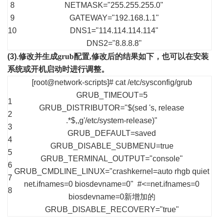
8
NETMASK="255.255.255.0"
9
GATEWAY="192.168.1.1"
10
DNS1="114.114.114.114"
DNS2="8.8.8.8"
(3).
修改并生成
grub
配置
,
修改后的结果如下，也可以在安装
系统或开机启动时进行调整。
[root@network-scripts]# cat /etc/sysconfig/grub
GRUB_TIMEOUT=5
1
GRUB_DISTRIBUTOR="$(sed 's, release
2
.*$,,g'/etc/system-release)"
3
GRUB_DEFAULT=saved
4
GRUB_DISABLE_SUBMENU=true
5
GRUB_TERMINAL_OUTPUT="console"
6
GRUB_CMDLINE_LINUX="crashkernel=auto rhgb quiet
7
net.ifnames=0 biosdevname=0"
#<=net.ifnames=0
8
biosdevname=0新增加的
GRUB_DISABLE_RECOVERY="true"