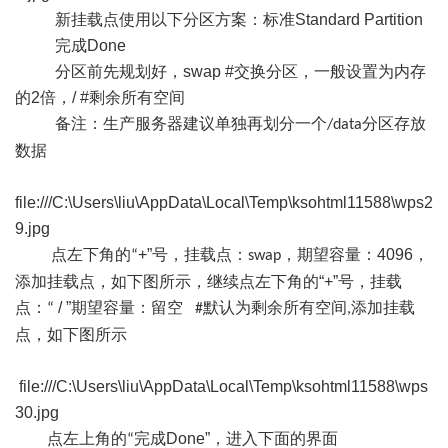
新挂载点使用以下分区方案：标准
Standard Partition
完成
Done
分区前先规划好，
swap
#
交换分区，一般设置为内存
的
2
倍
，
/
#
剩余所有空间
备注：生产服务器建议单独再划分一个
分区存放
/data
数据
file:///C:\Users\liu\AppData\Local\Temp\ksohtml11588\wps2
9.jpg
点左下角的
+
”
号，挂载点：
，期望容量：
4096
，
“
swap
添加挂载点，如下图所示，继续点左下角的
“+”
号，挂载
点：
/
”
期望容量：留空
默认为剩余所有空间
添加挂载
“
#
,
点，如下图所示
file:///C:\Users\liu\AppData\Local\Temp\ksohtml11588\wps
30.jpg
点左上角的
完成
Done
”
，进入下面的界面
“