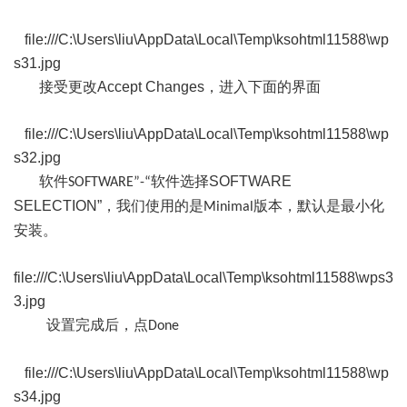
file:///C:\Users\liu\AppData\Local\Temp\ksohtml11588\wp
s31.jpg
接受更改
Accept Changes
，进入下面的界面
file:///C:\Users\liu\AppData\Local\Temp\ksohtml11588\wp
s32.jpg
软件
软件选择
SOFTWARE
SOFTWARE”-“
SELECTION
”
，我们使用的是
版本，默认是最小化
Minimal
安装。
file:///C:\Users\liu\AppData\Local\Temp\ksohtml11588\wps3
3.jpg
设置完成后，点
Done
file:///C:\Users\liu\AppData\Local\Temp\ksohtml11588\wp
s34.jpg