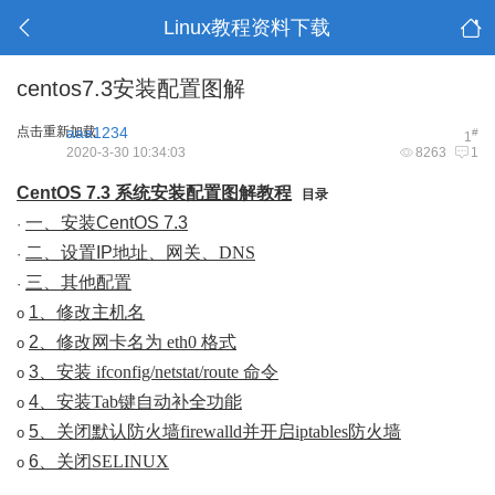
Linux教程资料下载
centos7.3安装配置图解
点击重新加载
aaa1234
#
1
2020-3-30 10:34:03
8263
1
CentOS 7.3
系统安装配置图解教程
目录
一、安装
CentOS 7.3
·
二、设置
IP
地址、网关、
DNS
·
三、其他配置
·
1
、修改主机名
o
2
、修改网卡名为
eth0
格式
o
3
、安装
ifconfig/netstat/route
命令
o
4
、安装
Tab
键自动补全功能
o
5
、关闭默认防火墙
firewalld
并开启
iptables
防火墙
o
6
、关闭
SELINUX
o