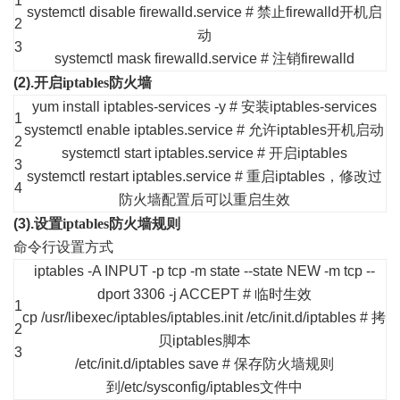
1
systemctl disable firewalld.service # 禁止firewalld开机启
2
动
3
systemctl mask firewalld.service # 注销firewalld
(2).
开启
iptables
防火墙
yum install iptables-services -y # 安装iptables-services
1
systemctl enable iptables.service # 允许iptables开机启动
2
systemctl start iptables.service # 开启iptables
3
systemctl restart iptables.service # 重启iptables，修改过
4
防火墙配置后可以重启生效
(3).
设置
iptables
防火墙规则
命令行设置方式
iptables -A INPUT
-p tcp -m state --state NEW -m tcp --
dport 3306
-j ACCEPT # 临时生效
1
cp /usr/libexec/iptables/iptables.init /etc/init.d/iptables # 拷
2
贝iptables脚本
3
/etc/init.d/iptables save # 保存防火墙规则
到/etc/sysconfig/iptables文件中