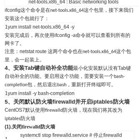
net-tools.x86_64 : Basic networking tools
ifconfig
这个命令是在
这个包里，接下来我们
net-tools.x86_64
安装这个包就行了：
1
yum install net-tools.x86_64 -y
安装完成后，再次使用
ifconfig -a
命令就可以查看到所有的
网卡了。
注意：
netstat route
这两个命令也在
这个包
net-tools.x86_64
里，会一起装上。
4、安装Tab键自动补全功能
最小化安装默认没有
Tab
键
自动补全的功能。要启用这个功能，需要安装一个
bash-
包，然后退出
，重新打开终端即可。
completion
bash
1
yum install -y bash-completion
5、关闭默认防火墙firewalld并开启iptables防火墙
CentOS7
默认使用
防火墙，现在我们将其改为
firewalld
防火墙
iptables
(1).
关闭
firewalld
防火墙
systemctl stop firewalld.service # 停止firewalld