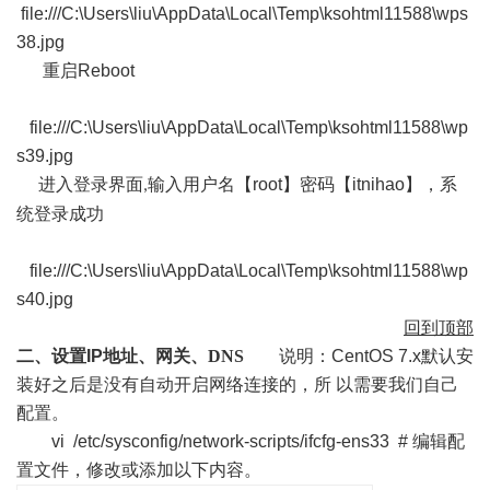
file:///C:\Users\liu\AppData\Local\Temp\ksohtml11588\wps
38.jpg
重启
Reboot
file:///C:\Users\liu\AppData\Local\Temp\ksohtml11588\wp
s39.jpg
进入登录界面
输入用户名【
root
】密码【
itnihao
】，系
,
统登录成功
file:///C:\Users\liu\AppData\Local\Temp\ksohtml11588\wp
s40.jpg
回到顶部
二、设置
IP
地址、网关、
DNS
说明：
CentOS 7.x
默认安
装好之后是没有自动开启网络连接的，所 以需要我们自己
配置。
vi /etc/sysconfig/network-scripts/ifcfg-ens33 #
编辑配
置文件，修改或添加以下内容。