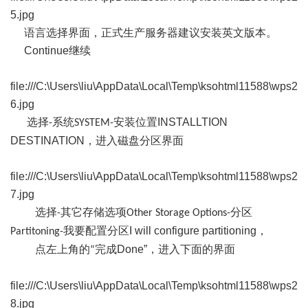
5.jpg
语言选择界面，正式生产服务器建议安装
英文版本
。
Continue
继续
file:///C:\Users\liu\AppData\Local\Temp\ksohtml11588\wps2
6.jpg
选择
系统
安装位置
INSTALLTION
-
SYSTEM-
DESTINATION
，进入磁盘分区界面
file:///C:\Users\liu\AppData\Local\Temp\ksohtml11588\wps2
7.jpg
选择
其它存储选项
分区
-
Other Storage Options-
我要配置分区
I will configure partitioning
，
Partitoning-
点左上角的
完成
Done
”
，进入下面的界面
“
file:///C:\Users\liu\AppData\Local\Temp\ksohtml11588\wps2
8.jpg