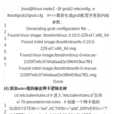
[root@linux-node2 ~]# grub2-mkconfig -o
/boot/grub2/grub.cfg #<==重新生成grub配置并更新内核
参数。
1
Generating grub configuration file
...
2
Found linux image: /boot/vmlinuz-3.10.0-229.el7.x86_64
3
Found initrd image:/boot/initramfs-3.10.0-
4
229.el7.x86_64.img
5
Found linux image:/boot/vmlinuz-0-rescue-
6
1100f7e6c97d4afaad2e396403ba7f61
7
Found initrd image:/boot/initramfs-0-rescue-
1100f7e6c97d4afaad2e396403ba7f61.img
Done
(4).
添加
udev
规则修改网卡逻辑名称
cd /etc/udev/rules.d # 进入"/etc/udev/rules.d"目录
vi 70-persistent-net.rules # 创建一个网卡规则
1
SUBSYSTEM=="net",ACTION=="add",DRIVERS=="?
2