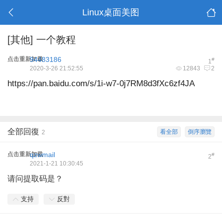
Linux桌面美图
[其他]
一个教程
点击重新加载
94483186
#
1
2020-3-26 21:52:55
12843
2
https://pan.baidu.com/s/1i-w7-0j7RM8d3fXc6zf4JA
全部回復
看全部
倒序瀏覽
2
点击重新加载
qzwmail
#
2
2021-1-21 10:30:45
请问提取码是？
支持
反對