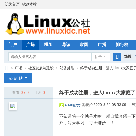
设为首页
收藏本站
门户
广场
群组
导读
家园
广播
排行榜
热搜:
帖子
搜
»
广场
›
社区发展与建设
›
站务处理
›
终于成功注册，进入Linux大家庭
rhs333
索
Li
發新帖
nu
终于成功注册，进入Linux大家庭了
查看:
3763
|
回復:
0
x
公
changyyy
發表於 2020-3-21 08:53:09
|
顯
社
不知道第一个帖子水啥，就自我介绍一下：
论
齐，每天学习，每天进步！！
坛