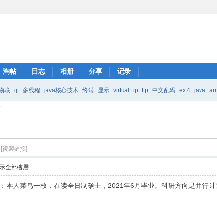
淘帖
日志
相册
分享
记录
物联
qt
多线程
java核心技术
终端
显示
virtual
ip
ftp
中文乱码
ext4
java
ar
了
Java核心技术
mic
[複製鏈接]
示全部樓層
本人菜鸟一枚，在读全日制硕士，2021年6月毕业。科研方向是并行计算方向