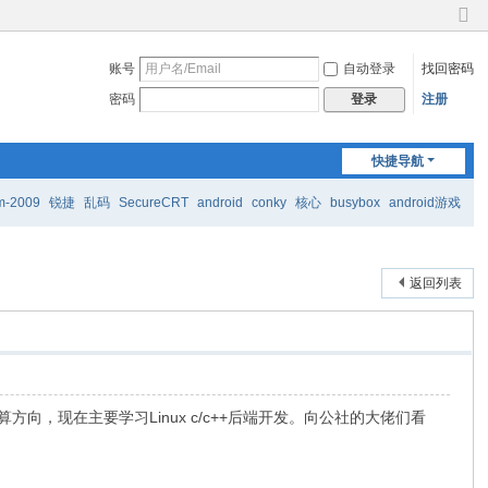
切
换
账号
自动登录
找回密码
到
窄
密码
注册
登录
版
快捷导航
m-2009
锐捷
乱码
SecureCRT
android
conky
核心
busybox
android游戏
返回列表
，现在主要学习Linux c/c++后端开发。向公社的大佬们看