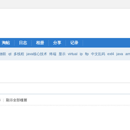
淘帖
日志
相册
分享
记录
物联
qt
多线程
java核心技术
终端
显示
virtual
ip
ftp
中文乱码
ext4
java
ar
Java核心技术
mic
3
|
顯示全部樓層