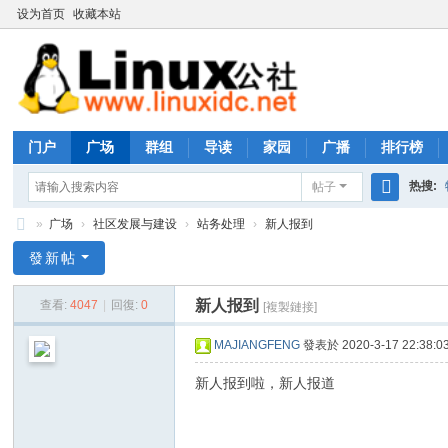
设为首页
收藏本站
门户
广场
群组
导读
家园
广播
排行榜
热搜:
帖子
搜
»
广场
›
社区发展与建设
›
站务处理
›
新人报到
rhs333
索
Li
發新帖
nu
新人报到
查看:
4047
|
回復:
0
[複製鏈接]
x
公
MAJIANGFENG
發表於 2020-3-17 22:38:0
社
新人报到啦，新人报道
论
坛