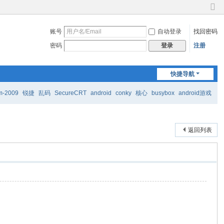
切
换
账号
自动登录
找回密码
到
窄
密码
注册
登录
版
快捷导航
m-2009
锐捷
乱码
SecureCRT
android
conky
核心
busybox
android游戏
返回列表