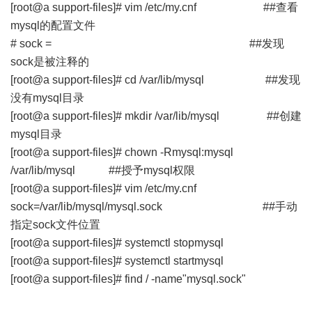
[root@a support-files]# vim /etc/my.cnf ##查看
mysql的配置文件
# sock = ##发现
sock是被注释的
[root@a support-files]# cd /var/lib/mysql ##发现
没有mysql目录
[root@a support-files]# mkdir /var/lib/mysql ##创建
mysql目录
[root@a support-files]# chown -Rmysql:mysql
/var/lib/mysql ##授予mysql权限
[root@a support-files]# vim /etc/my.cnf
sock=/var/lib/mysql/mysql.sock ##手动
指定sock文件位置
[root@a support-files]# systemctl stopmysql
[root@a support-files]# systemctl startmysql
[root@a support-files]# find / -name"mysql.sock"