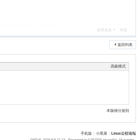
使用道具
举报
返回列表
高級模式
本版積分規則
手机版
|
小黑屋
|
Linux公社论坛
GMT+8, 2026-8-8 21:23
, Processed in 0.062500 second(s), 16 queries .