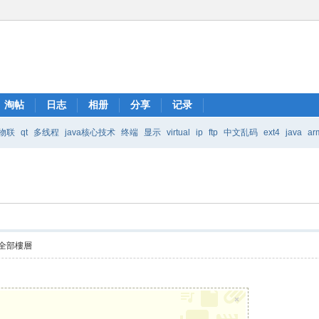
淘帖
日志
相册
分享
记录
物联
qt
多线程
java核心技术
终端
显示
virtual
ip
ftp
中文乱码
ext4
java
ar
Java核心技术
mic
全部樓層
×