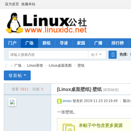
设为首页
收藏本站
门户
广场
群组
导读
家园
广播
排行榜
热搜:
帖子
搜
»
广场
›
Linux茶馆
›
Linux桌面美图
›
壁纸
rhs333
索
Li
發新帖
nu
[Linux桌面壁纸]
壁纸
查看:
5811
|
回復:
0
[複製鏈接]
x
公
amao
發表於 2019-11-23 10:18:49
|
顯示
社
一张壁纸。
论
坛
本帖子中包含更多資源