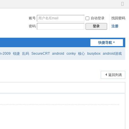
切
换
账号
自动登录
找回密码
到
窄
密码
注册
登录
版
快捷导航
m-2009
锐捷
乱码
SecureCRT
android
conky
核心
busybox
android游戏
返回列表