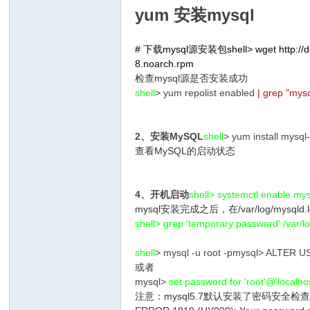
yum 安装mysql
# 下载mysql源安装包shell> wget http://dev
8.noarch.rpm
检查mysql源是否安装成功
shell
> yum repolist enabled
| grep "mys
2、安装MySQL
shell
> yum install mysq
查看MySQL的启动状态
4、开机启动
shell> systemctl enable my
mysql安装完成之后，在/var/log/m
shell> grep 'temporary password' /var/l
shell
> mysql -u root -pmysql> ALTER U
或者
mysql>
set password for 'root'@'local
注意：mysql5.7默认安装了密码安全检