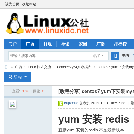
设为首页
收藏本站
门户
广场
群组
导读
家园
广播
排行榜
热搜:
帖子
搜
»
广场
›
Linux技术交流
›
Oracle/MySQL数据库
›
centos7 yum下安装m
rhs333
索
Li
發新帖
nu
[教程分享]
centos7 yum下安装
查看:
7636
|
回復:
0
x
公
hujie808
發表於 2019-10-31 08:57:38
|
社
yum 安装 redis
论
坛
直接yum 安装的redis 不是最新版本