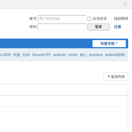
切
换
账号
自动登录
找回密码
到
窄
密码
注册
登录
版
快捷导航
m-2009
锐捷
乱码
SecureCRT
android
conky
核心
busybox
android游戏
返回列表