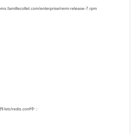
/rpms.famillecollet.com/enterprise/remi-release-7.rpm
/redis.conf中：