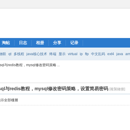
淘帖
日志
相册
分享
记录
物联
qt
多线程
java核心技术
终端
显示
virtual
ip
ftp
中文乱码
ext4
java
ar
ysql与redis教程，mysql修改密码策略 ...
Java核心技术
mic
mysql与redis教程，mysql修改密码策略，设置简易密码
[複製鏈接]
顯示全部樓層