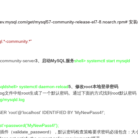
.mysql.com/get/mysql57-community-release-el7-8.noarch.rpm# 安装mys
ql.*-community.*"
l-community-server
3、启动MySQL服务
shell> systemctl start mysqld
sqldshell> systemctl daemon-reload
5、修改root本地登录密码
ysqld.log文件中给root生成了一个默认密码。通过下面的方式找到root默认
og/mysqld.log
SER 'root'@'localhost' IDENTIFIED BY 'MyNewPass4!';
host'=password('MyNewPass4!');
查插件（validate_password），默认密码检查策略要求密码必须