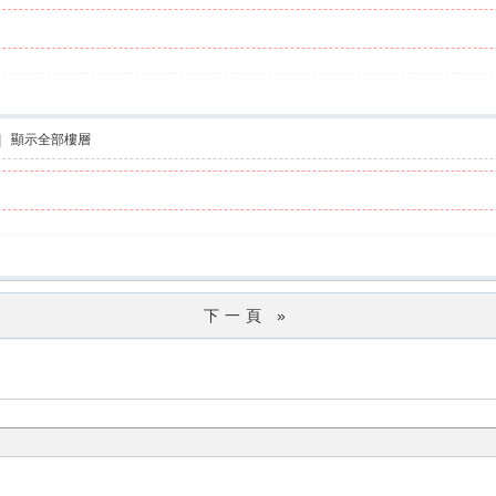
|
顯示全部樓層
下一頁 »