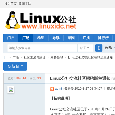
设为首页
收藏本站
门户
广场
群组
导读
家园
广播
排行榜
热搜:
帖子
搜
»
广场
›
社区发展与建设
›
站务处理
›
Linux公社交流社区招聘版主通知
rhs333
索
Li
發新帖
nu
Linux公社交流社区招聘版主通知
查看:
104014
|
回復:
33
[
x
公
admin
發表於 2010-3-27 08:34:07
|
顯示
社
【招聘说明】
论
Linux公社交流社区已于2010年3月
坛
从申请之日起开始考察，基本要求为：一