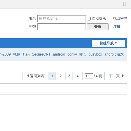
切
换
账号
自动登录
找回密码
到
窄
密码
注册
登录
版
快捷导航
m-2009
锐捷
乱码
SecureCRT
android
conky
核心
busybox
android游戏
返回列表
1
2
3
4
/ 4 頁
下一頁