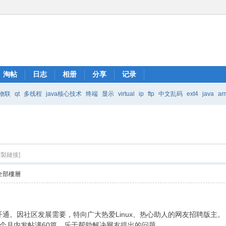
淘帖
日志
相册
分享
记录
物联
qt
多线程
java核心技术
终端
显示
virtual
ip
ftp
中文乱码
ext4
java
ar
Java核心技术
mic
複製鏈接]
全部樓層
26日开通。因社区发展需要，特向广大热爱Linux、热心助人的网友招聘版主。
个月内发帖满60篇，乐于帮助解决网友提出的问题。