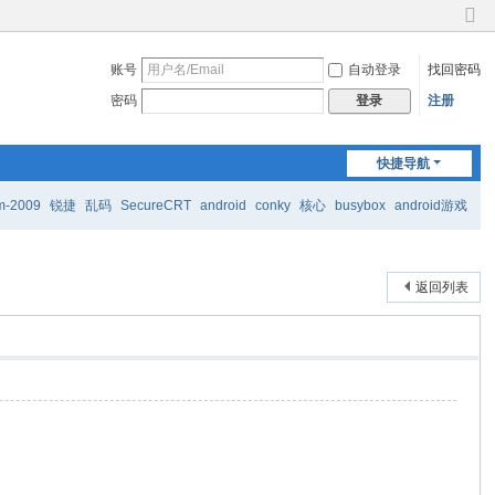
切
换
账号
自动登录
找回密码
到
窄
密码
注册
登录
版
快捷导航
m-2009
锐捷
乱码
SecureCRT
android
conky
核心
busybox
android游戏
返回列表