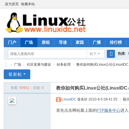
设为首页
收藏本站
门户
广场
群组
导读
家园
广播
排行榜
热搜:
帖子
搜
»
广场
›
社区发展与建设
›
站务处理
›
教你如何购买Linux公社(LinuxIDC.c
rhs333
索
Li
發新帖
nu
教你如何购买Linux公社(LinuxIDC
查看:
59951
|
回復:
0
x
公
LinuxIDC
發表於 2010-9-5 09:41:55
|
顯
社
首先点击网站最上面的
FTP服务中心
进入
论
坛