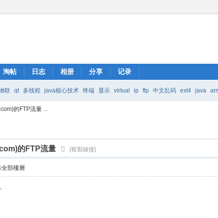
淘帖
日志
相册
分享
记录
物联
qt
多线程
java核心技术
终端
显示
virtual
ip
ftp
中文乱码
ext4
java
ar
om)的FTP流量 ...
Java核心技术
mic
.com)的FTP流量
[複製鏈接]
示全部樓層
。