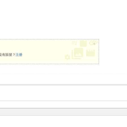
×
沒有賬號？
注册