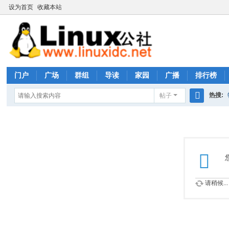
设为首页
收藏本站
门户
广场
群组
导读
家园
广播
排行榜
热搜:
帖子
搜
rhs333
索
请稍候...