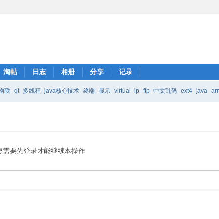
淘帖
日志
相册
分享
记录
物联
qt
多线程
java核心技术
终端
显示
virtual
ip
ftp
中文乱码
ext4
java
ar
Java核心技术
mic
您需要先登录才能继续本操作