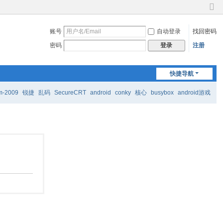
切
换
账号
自动登录
找回密码
到
窄
密码
注册
登录
版
快捷导航
m-2009
锐捷
乱码
SecureCRT
android
conky
核心
busybox
android游戏