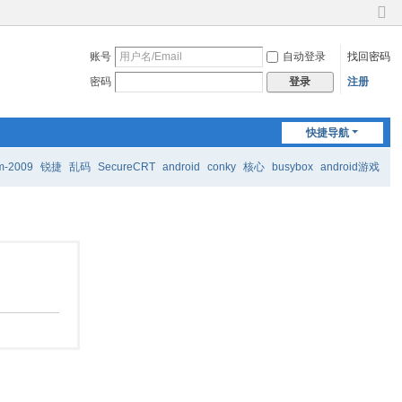
切
换
账号
自动登录
找回密码
到
窄
密码
注册
登录
版
快捷导航
m-2009
锐捷
乱码
SecureCRT
android
conky
核心
busybox
android游戏