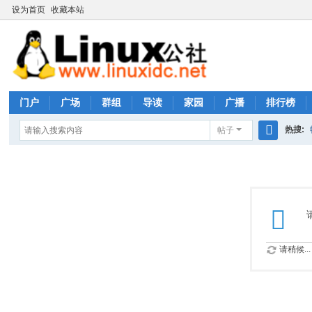
设为首页
收藏本站
门户
广场
群组
导读
家园
广播
排行榜
热搜:
帖子
搜
rhs333
索
请稍候...