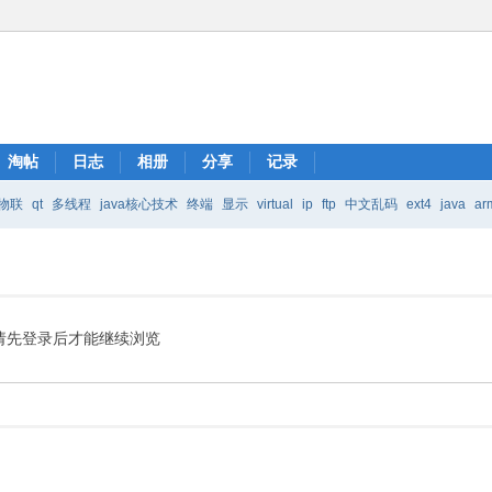
淘帖
日志
相册
分享
记录
物联
qt
多线程
java核心技术
终端
显示
virtual
ip
ftp
中文乱码
ext4
java
ar
Java核心技术
mic
请先登录后才能继续浏览