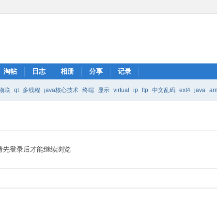
淘帖
日志
相册
分享
记录
物联
qt
多线程
java核心技术
终端
显示
virtual
ip
ftp
中文乱码
ext4
java
ar
Java核心技术
mic
请先登录后才能继续浏览