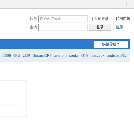
切
换
账号
自动登录
找回密码
到
窄
密码
注册
登录
版
快捷导航
m-2009
锐捷
乱码
SecureCRT
android
conky
核心
busybox
android游戏