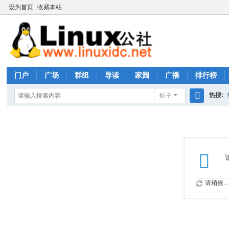
设为首页
收藏本站
门户
广场
群组
导读
家园
广播
排行榜
热搜:
帖子
搜
rhs333
索
请稍候...