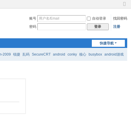
切
换
账号
自动登录
找回密码
到
窄
密码
注册
登录
版
快捷导航
m-2009
锐捷
乱码
SecureCRT
android
conky
核心
busybox
android游戏