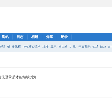
淘帖
日志
相册
分享
记录
物联
qt
多线程
java核心技术
终端
显示
virtual
ip
ftp
中文乱码
ext4
java
ar
Java核心技术
mic
请先登录后才能继续浏览