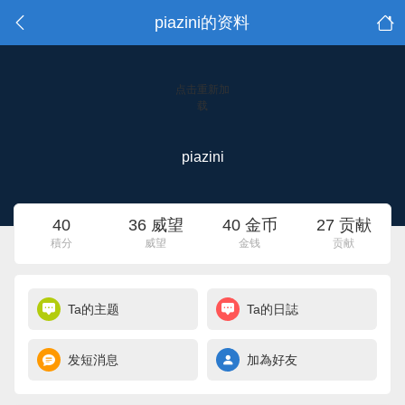
piazini的资料
点击重新加
载
piazini
40
36 威望
40 金币
27 贡献
積分
威望
金钱
贡献
Ta的主题
Ta的日誌
发短消息
加為好友