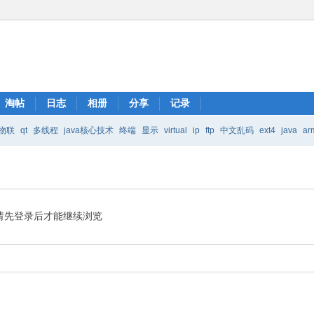
淘帖
日志
相册
分享
记录
物联
qt
多线程
java核心技术
终端
显示
virtual
ip
ftp
中文乱码
ext4
java
ar
Java核心技术
mic
请先登录后才能继续浏览