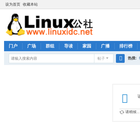
设为首页
收藏本站
门户
广场
群组
导读
家园
广播
排行榜
热搜:
帖子
搜
rhs333
索
请稍候...