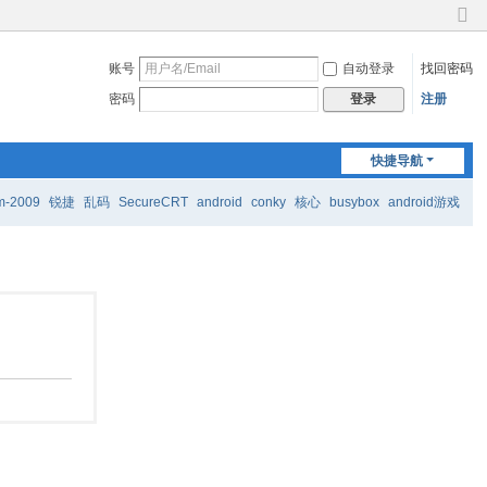
切
换
账号
自动登录
找回密码
到
窄
密码
注册
登录
版
快捷导航
m-2009
锐捷
乱码
SecureCRT
android
conky
核心
busybox
android游戏