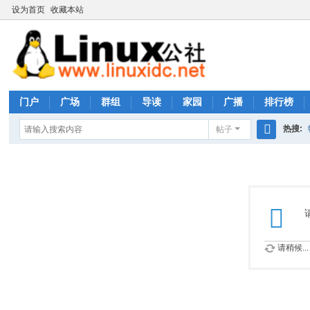
设为首页
收藏本站
门户
广场
群组
导读
家园
广播
排行榜
热搜:
帖子
搜
rhs333
索
请稍候...