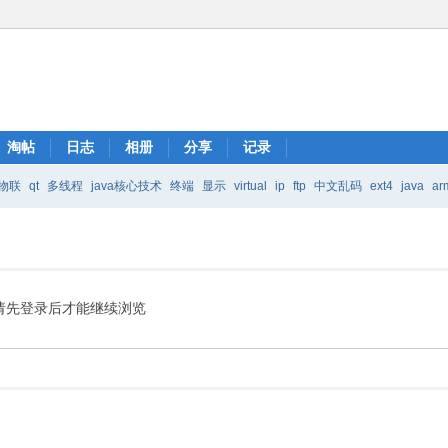
淘帖
日志
相册
分享
记录
物联
qt
多线程
java核心技术
终端
显示
virtual
ip
ftp
中文乱码
ext4
java
ar
Java核心技术
mic
请先登录后才能继续浏览