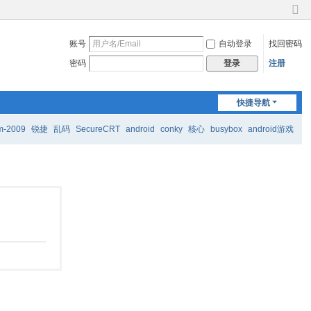
切
换
账号
自动登录
找回密码
到
窄
密码
注册
登录
版
快捷导航
m-2009
锐捷
乱码
SecureCRT
android
conky
核心
busybox
android游戏