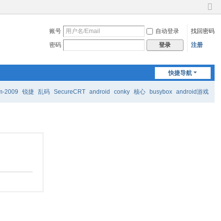
切
换
账号
自动登录
找回密码
到
窄
密码
注册
登录
版
快捷导航
m-2009
锐捷
乱码
SecureCRT
android
conky
核心
busybox
android游戏