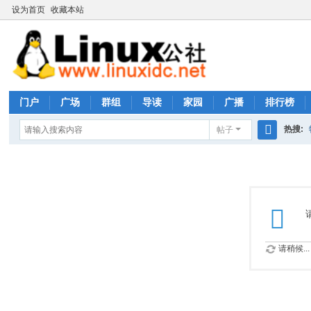
设为首页
收藏本站
门户
广场
群组
导读
家园
广播
排行榜
热搜:
帖子
搜
rhs333
索
请稍候...