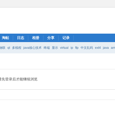
淘帖
日志
相册
分享
记录
物联
qt
多线程
java核心技术
终端
显示
virtual
ip
ftp
中文乱码
ext4
java
ar
Java核心技术
mic
请先登录后才能继续浏览