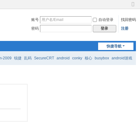
切
换
账号
自动登录
找回密码
到
窄
密码
注册
登录
版
快捷导航
m-2009
锐捷
乱码
SecureCRT
android
conky
核心
busybox
android游戏