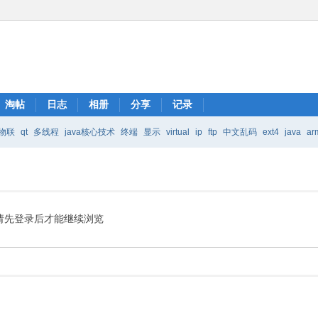
淘帖
日志
相册
分享
记录
物联
qt
多线程
java核心技术
终端
显示
virtual
ip
ftp
中文乱码
ext4
java
ar
Java核心技术
mic
请先登录后才能继续浏览