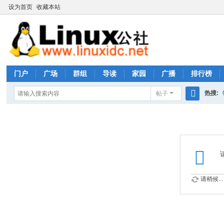
设为首页
收藏本站
门户
广场
群组
导读
家园
广播
排行榜
热搜:
帖子
搜
rhs333
索
请稍候...