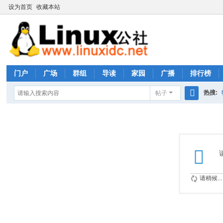
设为首页
收藏本站
门户
广场
群组
导读
家园
广播
排行榜
热搜:
帖子
搜
rhs333
索
请稍候...