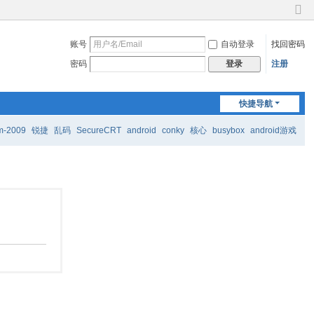
切
换
账号
自动登录
找回密码
到
窄
密码
注册
登录
版
快捷导航
m-2009
锐捷
乱码
SecureCRT
android
conky
核心
busybox
android游戏