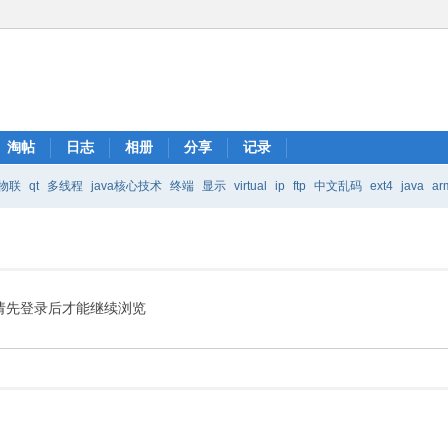
淘帖
日志
相册
分享
记录
物联
qt
多线程
java核心技术
终端
显示
virtual
ip
ftp
中文乱码
ext4
java
ar
Java核心技术
mic
请先登录后才能继续浏览