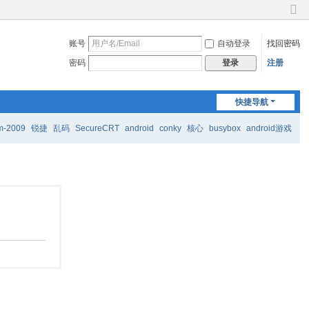
切
换
账号
自动登录
找回密码
到
窄
密码
注册
登录
版
快捷导航
m-2009
锐捷
乱码
SecureCRT
android
conky
核心
busybox
android游戏