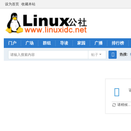
设为首页
收藏本站
门户
广场
群组
导读
家园
广播
排行榜
热搜:
帖子
搜
rhs333
索
请稍候...