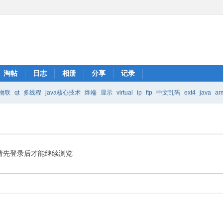
淘帖
日志
相册
分享
记录
物联
qt
多线程
java核心技术
终端
显示
virtual
ip
ftp
中文乱码
ext4
java
ar
Java核心技术
mic
请先登录后才能继续浏览