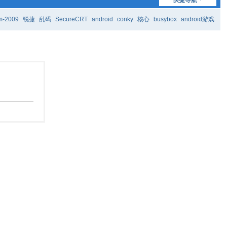
m-2009
锐捷
乱码
SecureCRT
android
conky
核心
busybox
android游戏