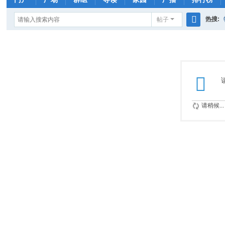
热搜:
帖子
搜
rhs333
索
请稍候...