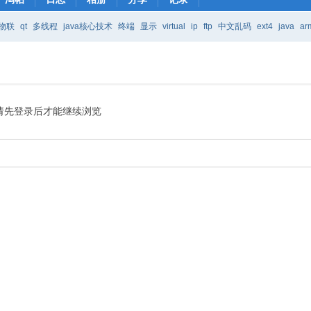
物联
qt
多线程
java核心技术
终端
显示
virtual
ip
ftp
中文乱码
ext4
java
ar
Java核心技术
mic
请先登录后才能继续浏览