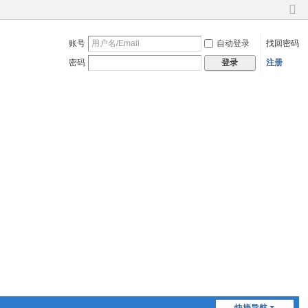
切
换
账号
自动登录
找回密码
到
窄
密码
注册
登录
版
快捷导航