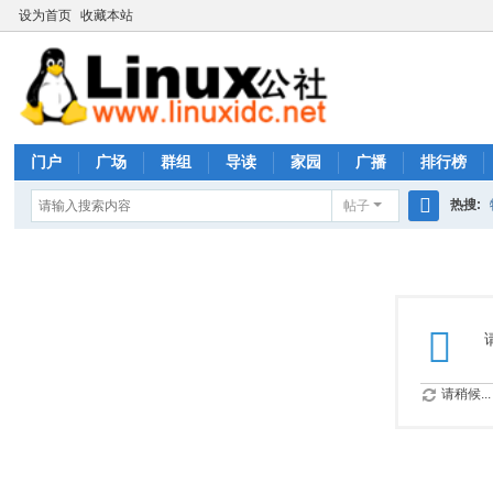
设为首页
收藏本站
门户
广场
群组
导读
家园
广播
排行榜
热搜:
帖子
搜
rhs333
索
请稍候...