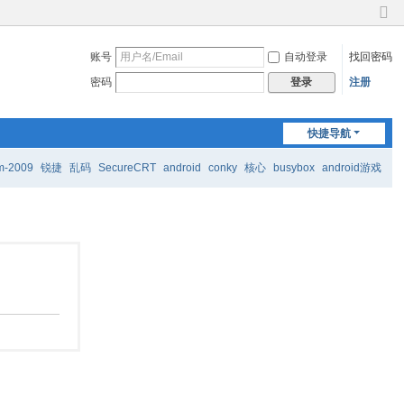
切
换
账号
自动登录
找回密码
到
窄
密码
注册
登录
版
快捷导航
m-2009
锐捷
乱码
SecureCRT
android
conky
核心
busybox
android游戏