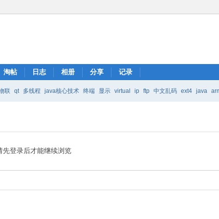
淘帖
日志
相册
分享
记录
物联
qt
多线程
java核心技术
终端
显示
virtual
ip
ftp
中文乱码
ext4
java
ar
Java核心技术
mic
请先登录后才能继续浏览