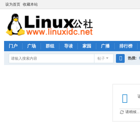
设为首页
收藏本站
门户
广场
群组
导读
家园
广播
排行榜
热搜:
帖子
搜
rhs333
索
请稍候...