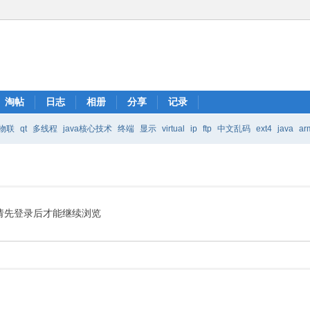
淘帖
日志
相册
分享
记录
物联
qt
多线程
java核心技术
终端
显示
virtual
ip
ftp
中文乱码
ext4
java
ar
Java核心技术
mic
请先登录后才能继续浏览