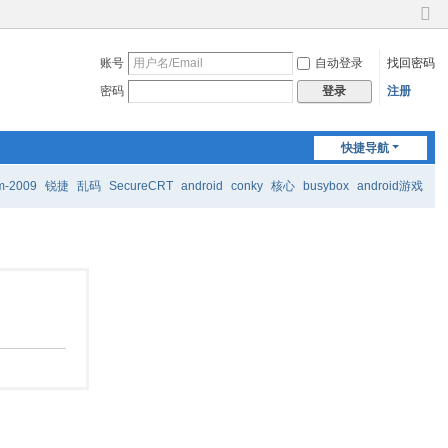
切
换
账号
自动登录
找回密码
到
窄
密码
注册
登录
版
快捷导航
m-2009
锐捷
乱码
SecureCRT
android
conky
核心
busybox
android游戏