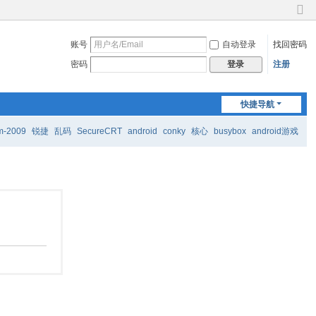
切
换
账号
自动登录
找回密码
到
窄
密码
注册
登录
版
快捷导航
m-2009
锐捷
乱码
SecureCRT
android
conky
核心
busybox
android游戏