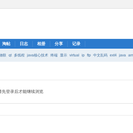
淘帖
日志
相册
分享
记录
物联
qt
多线程
java核心技术
终端
显示
virtual
ip
ftp
中文乱码
ext4
java
ar
Java核心技术
mic
请先登录后才能继续浏览