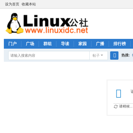
设为首页
收藏本站
门户
广场
群组
导读
家园
广播
排行榜
热搜:
帖子
搜
rhs333
索
请稍候...