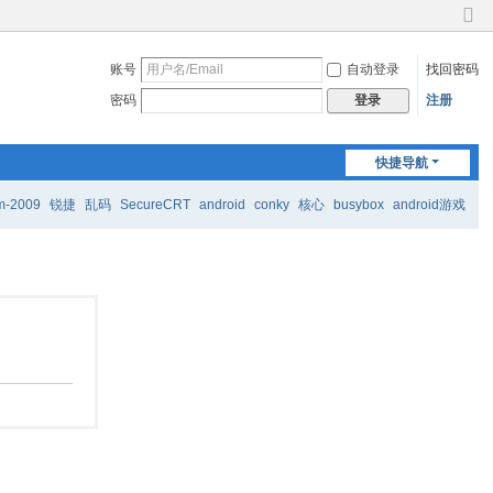
切
换
账号
自动登录
找回密码
到
窄
密码
注册
登录
版
快捷导航
m-2009
锐捷
乱码
SecureCRT
android
conky
核心
busybox
android游戏