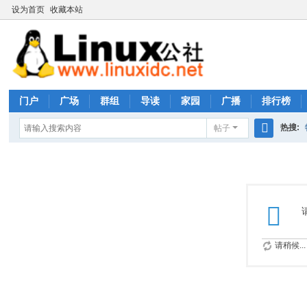
设为首页
收藏本站
门户
广场
群组
导读
家园
广播
排行榜
热搜:
帖子
搜
rhs333
索
请稍候...