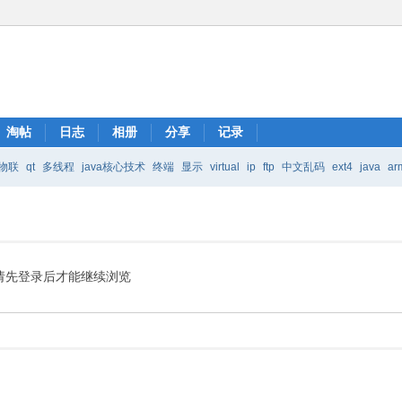
淘帖
日志
相册
分享
记录
物联
qt
多线程
java核心技术
终端
显示
virtual
ip
ftp
中文乱码
ext4
java
ar
Java核心技术
mic
请先登录后才能继续浏览