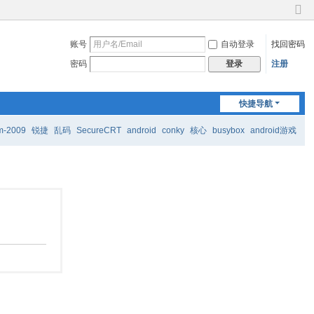
切
换
账号
自动登录
找回密码
到
窄
密码
注册
登录
版
快捷导航
m-2009
锐捷
乱码
SecureCRT
android
conky
核心
busybox
android游戏