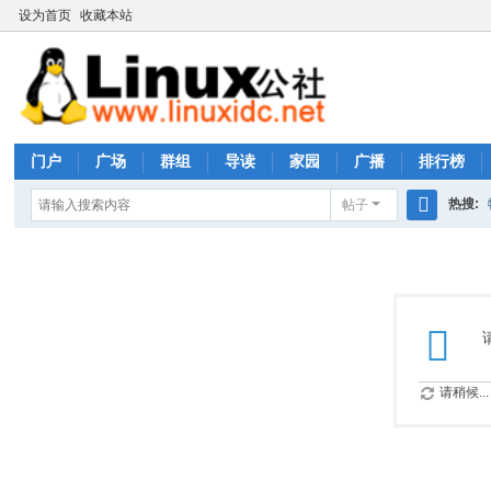
设为首页
收藏本站
门户
广场
群组
导读
家园
广播
排行榜
热搜:
帖子
搜
rhs333
索
请稍候...