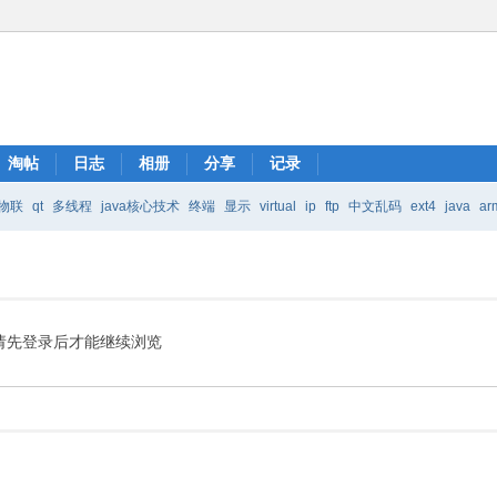
淘帖
日志
相册
分享
记录
物联
qt
多线程
java核心技术
终端
显示
virtual
ip
ftp
中文乱码
ext4
java
ar
Java核心技术
mic
请先登录后才能继续浏览