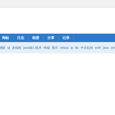
淘帖
日志
相册
分享
记录
物联
qt
多线程
java核心技术
终端
显示
virtual
ip
ftp
中文乱码
ext4
java
ar
Java核心技术
mic