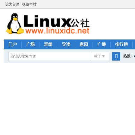
设为首页
收藏本站
门户
广场
群组
导读
家园
广播
排行榜
热搜:
帖子
搜
rhs333
索