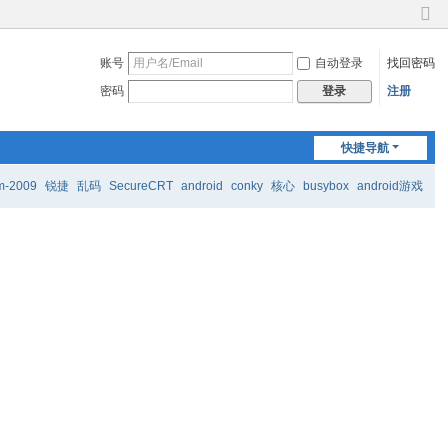
切
换
账号
自动登录
找回密码
到
窄
密码
注册
登录
版
快捷导航
m-2009
锐捷
乱码
SecureCRT
android
conky
核心
busybox
android游戏