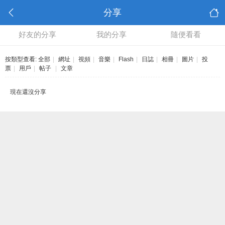
分享
好友的分享
我的分享
隨便看看
按類型查看:
全部
|
網址
|
視頻
|
音樂
|
Flash
|
日誌
|
相冊
|
圖片
|
投
票
|
用戶
|
帖子
|
文章
現在還沒分享