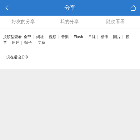
分享
好友的分享
我的分享
隨便看看
按類型查看:
全部
|
網址
|
視頻
|
音樂
|
Flash
|
日誌
|
相冊
|
圖片
|
投
票
|
用戶
|
帖子
|
文章
現在還沒分享