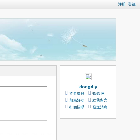
注册
登錄
dongdiy
查看廣播
收聽TA
加為好友
給我留言
打個招呼
發送消息