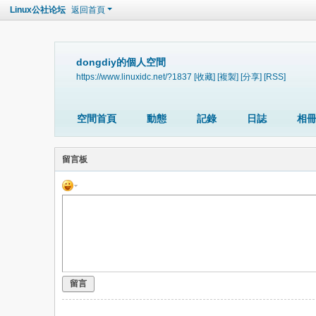
Linux公社论坛
返回首頁
dongdiy的個人空間
https://www.linuxidc.net/?1837
[收藏]
[複製]
[分享]
[RSS]
空間首頁
動態
記錄
日誌
相
留言板
留言