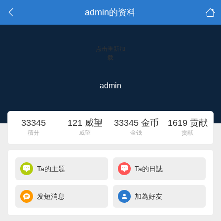
admin的资料
点击重新加
载
admin
33345
121 威望
33345 金币
1619 贡献
積分
威望
金钱
贡献
Ta的主题
Ta的日誌
发短消息
加為好友