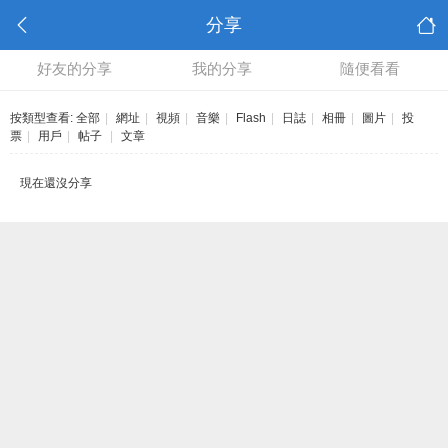
分享
好友的分享
我的分享
隨便看看
按類型查看:
全部
|
網址
|
視頻
|
音樂
|
Flash
|
日誌
|
相冊
|
圖片
|
投
票
|
用戶
|
帖子
|
文章
現在還沒分享