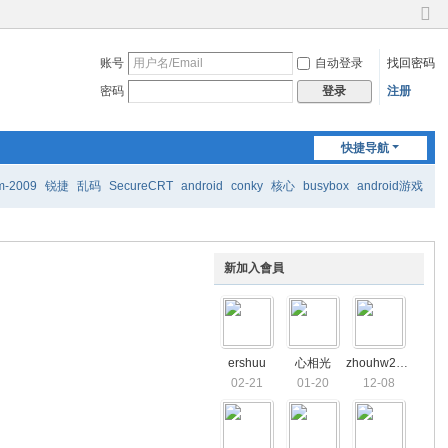
切
换
账号
自动登录
找回密码
到
窄
密码
注册
登录
版
快捷导航
m-2009
锐捷
乱码
SecureCRT
android
conky
核心
busybox
android游戏
新加入會員
ershuu
心相光
zhouhw2025
02-21
01-20
12-08