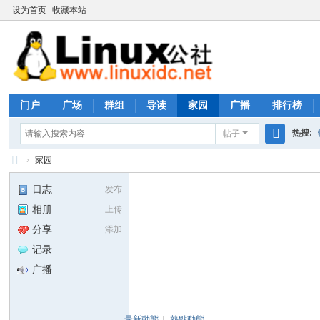
设为首页
收藏本站
门户
广场
群组
导读
家园
广播
排行榜
热搜:
帖子
搜
›
家园
rhs333
索
Li
日志
发布
nu
相册
上传
x
分享
添加
公
记录
社
广播
论
坛
最新動態
|
熱點動態