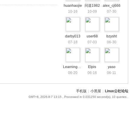
huanhaojie
问道1982
alex_cj666
10-16
10-09
07-30
darby013
user68
bzysht
07-18
07-03
06-30
Learningofboy
Elpis
yaso
06-20
06-16
06-11
手机版
|
小黑屋
|
Linux公社论坛
GMT+8, 2026-8-7 13:15
, Processed in 0.031250 second(s), 10 queries .