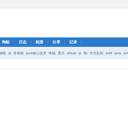
淘帖
日志
相册
分享
记录
物联
qt
多线程
java核心技术
终端
显示
virtual
ip
ftp
中文乱码
ext4
java
ar
Java核心技术
mic