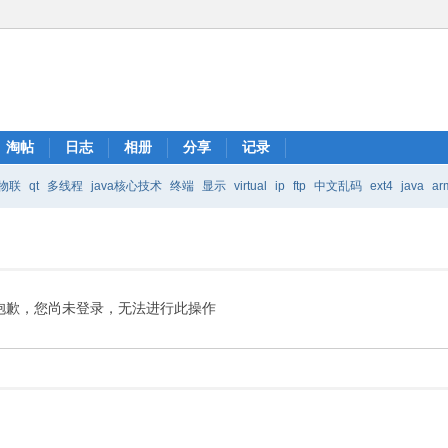
淘帖
日志
相册
分享
记录
物联
qt
多线程
java核心技术
终端
显示
virtual
ip
ftp
中文乱码
ext4
java
ar
Java核心技术
mic
抱歉，您尚未登录，无法进行此操作