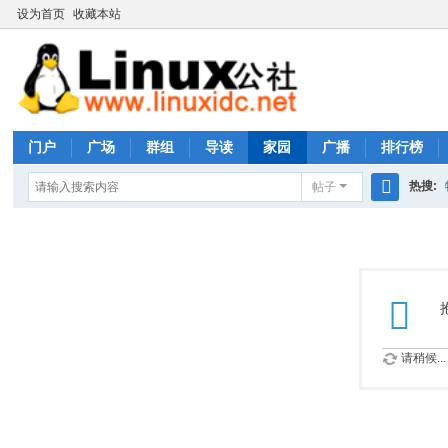
设为首页
收藏本站
门户
广场
群组
导读
家园
广播
排行榜
热搜:
帖子
搜
rhs333
索
请稍候...