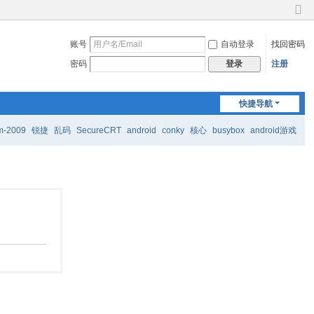
切
换
账号
自动登录
找回密码
到
窄
密码
注册
登录
版
快捷导航
m-2009
锐捷
乱码
SecureCRT
android
conky
核心
busybox
android游戏