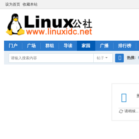
设为首页
收藏本站
门户
广场
群组
导读
家园
广播
排行榜
热搜:
帖子
搜
rhs333
索
请稍候...