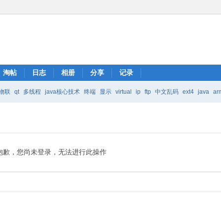
淘帖
日志
相册
分享
记录
物联
qt
多线程
java核心技术
终端
显示
virtual
ip
ftp
中文乱码
ext4
java
ar
Java核心技术
mic
抱歉，您尚未登录，无法进行此操作