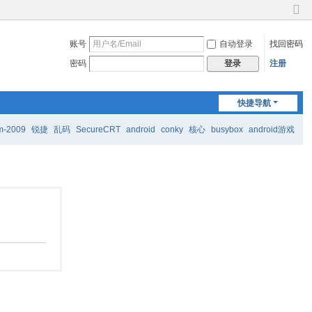
切
换
账号
自动登录
找回密码
到
窄
密码
注册
登录
版
快捷导航
m-2009
锐捷
乱码
SecureCRT
android
conky
核心
busybox
android游戏