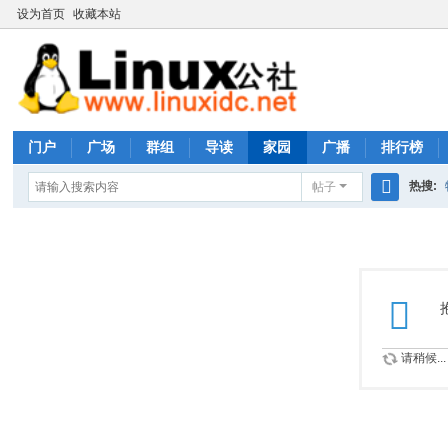
设为首页
收藏本站
门户
广场
群组
导读
家园
广播
排行榜
热搜:
帖子
搜
rhs333
索
请稍候...