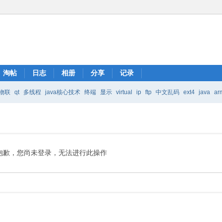
淘帖
日志
相册
分享
记录
物联
qt
多线程
java核心技术
终端
显示
virtual
ip
ftp
中文乱码
ext4
java
ar
Java核心技术
mic
抱歉，您尚未登录，无法进行此操作