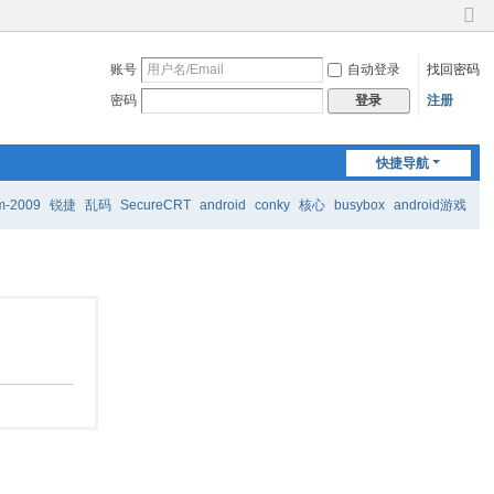
切
换
账号
自动登录
找回密码
到
窄
密码
注册
登录
版
快捷导航
m-2009
锐捷
乱码
SecureCRT
android
conky
核心
busybox
android游戏